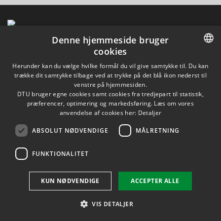
Denne hjemmeside bruger
cookies
DANISH
Herunder kan du vælge hvilke formål du vil give samtykke til. Du kan
trække dit samtykke tilbage ved at trykke på det blå ikon nederst til
DANISH
venstre på hjemmesiden.
DTU bruger egne cookies samt cookies fra tredjepart til statistik,
ENGLISH
præferencer, optimering og markedsføring. Læs om vores
anvendelse af cookies her:
Detaljer
ABSOLUT NØDVENDIGE
MÅLRETNING
FUNKTIONALITET
KUN NØDVENDIGE
ACCEPTER ALLE
VIS DETALJER