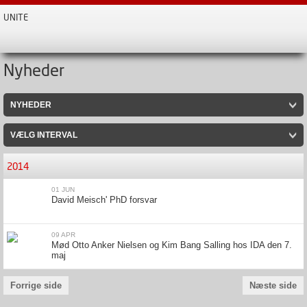
UNITE
Nyheder
NYHEDER
VÆLG INTERVAL
2014
01 JUN
David Meisch' PhD forsvar
09 APR
Mød Otto Anker Nielsen og Kim Bang Salling hos IDA den 7.
maj
Forrige side
Næste side