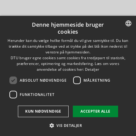
Denne hjemmeside bruger
cookies
DANISH
Herunder kan du vælge hvilke formål du vil give samtykke til. Du kan
trække dit samtykke tilbage ved at trykke på det blå ikon nederst til
DANISH
venstre på hjemmesiden.
DTU bruger egne cookies samt cookies fra tredjepart til statistik,
ENGLISH
præferencer, optimering og markedsføring. Læs om vores
anvendelse af cookies her:
Detaljer
ABSOLUT NØDVENDIGE
MÅLRETNING
FUNKTIONALITET
KUN NØDVENDIGE
ACCEPTER ALLE
VIS DETALJER